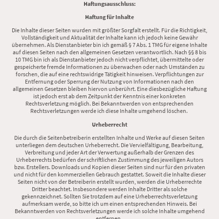
Haftungsausschluss:
Haftung für Inhalte
Die Inhalte dieser Seiten wurden mit größter Sorgfalt erstellt. Für die Richtigkeit,
Vollständigkeit und Aktualität der Inhalte kann ich jedoch keine Gewähr
übernehmen. Als Dienstanbieter bin ich gemäß § 7 Abs. 1 TMG für eigene Inhalte
auf diesen Seiten nach den allgemeinen Gesetzen verantwortlich. Nach §§ 8 bis
10 TMG bin ich als Dienstanbieter jedoch nicht verpflichtet, übermittelte oder
gespeicherte fremde Informationen zu überwachen oder nach Umständen zu
forschen, die auf eine rechtswidrige Tätigkeit hinweisen. Verpflichtungen zur
Entfernung oder Sperrung der Nutzung von Informationen nach den
allgemeinen Gesetzen bleiben hiervon unberührt. Eine diesbezügliche Haftung
ist jedoch erst ab dem Zeitpunkt der Kenntnis einer konkreten
Rechtsverletzung möglich. Bei Bekanntwerden von entsprechenden
Rechtsverletzungen werde ich diese Inhalte umgehend löschen.
Urheberrecht
Die durch die Seitenbetreiberin erstellten Inhalte und Werke auf diesen Seiten
unterliegen dem deutschen Urheberrecht. Die Vervielfältigung, Bearbeitung,
Verbreitung und jeder Art der Verwertung außerhalb der Grenzen des
Urheberrechts bedürfen der schriftlichen Zustimmung des jeweiligen Autors
bzw. Erstellers. Downloads und Kopien dieser Seiten sind nur für den privaten
und nicht für den kommerziellen Gebrauch gestattet. Soweit die Inhalte dieser
Seiten nicht von der Betreiberin erstellt wurden, werden die Urheberrechte
Dritter beachtet. Insbesondere werden Inhalte Dritter als solche
gekennzeichnet. Sollten Sie trotzdem auf eine Urheberrechtsverletzung
aufmerksam werde, so bitte ich um einen entsprechenden Hinweis. Bei
Bekanntwerden von Rechtsverletzungen werde ich solche Inhalte umgehend
entfernen.