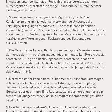
Ermessen, unter vollständiger Rückzahlung des bereits gezahlten
Kursentgeltes zu stornieren. Sonstige Ansprüche der Kursteilnehmer
sind ausgeschlossen.
3. Sollte die Leistungserbringung unmöglich sein, da der/die
Kursleiter(in) erkrankt ist oder schwerwiegende Umstände die
Leistungserbringung verhindern (z.B. Todesfälle nahestehender
Verwandter), so dass er/sie den Kurs nicht durchführen kann, und keine
Ersatzperson zur Verfügung steht, hat der Veranstalter das Recht, auch
kurzfristig vom Vertrag gegen Rückzahlung des Kursentgeltes
zurückzutreten.
4. Der Veranstalter kann außerdem vom Vertrag zurücktreten, wenn
der Kunde den ihm per Auftragsbestätigung mitgeteilten Preis nicht bis
spätestens 10 Tage ab Rechnungsdatum, spätestens jedoch am
Kursdatum geleistet hat. Die Rechtsfolgen für den Fall des Rücktritts des
Veranstalters aus diesem Grund entsprechen denjenigen des Rücktritts
des Kunden in § 4.
5. Der Veranstalter kann einem Teilnehmer die Teilnahme untersagen,
sofern dieser bei Kursbeginn keine vollständige Corona-Impfung
nachweisen oder eine amtliche Bescheinigung über eine Corona-
Genesung vorlegen kann. Eine Rückerstattung des Kursentgeltes ist in
diesem Fall ausgeschlossen, da kein Ersatzteilnehmer mehr gefunden
werden kann.
6. Es erfolgt eine schnellstmögliche schriftliche oder telefonische
Benachrichtigung, wenn der gewünschte Kurs verschoben wird oder